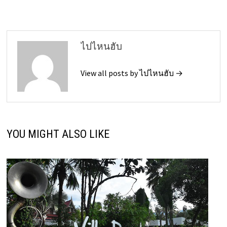
ไปไหนฮับ
View all posts by ไปไหนฮับ →
YOU MIGHT ALSO LIKE