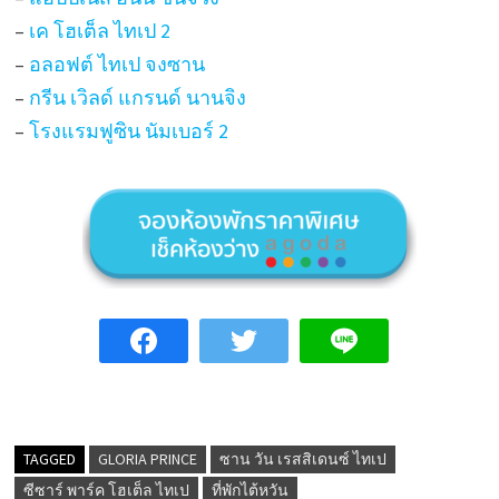
–
เค โฮเต็ล ไทเป 2
–
อลอฟต์ ไทเป จงซาน
–
กรีน เวิลด์ แกรนด์ นานจิง
–
โรงแรมฟูซิน นัมเบอร์ 2
TAGGED
GLORIA PRINCE
ซาน วัน เรสสิเดนซ์ ไทเป
ซีซาร์ พาร์ค โฮเต็ล ไทเป
ที่พักไต้หวัน