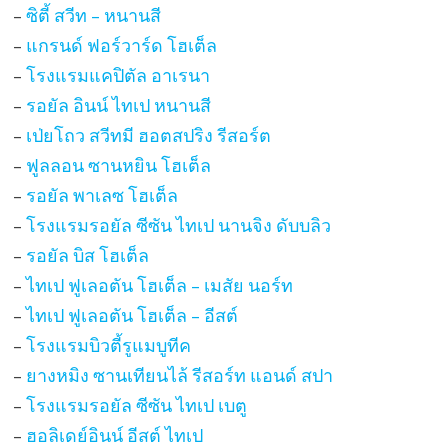
–
ซิตี้ สวีท – หนานสี
–
แกรนด์ ฟอร์วาร์ด โฮเต็ล
–
โรงแรมแคปิตัล อาเรนา
–
รอยัล อินน์ ไทเป หนานสี
–
เป่ยโถว สวีทมี ฮอตสปริง รีสอร์ต
–
ฟูลลอน ซานหยิน โฮเต็ล
–
รอยัล พาเลซ โฮเต็ล
–
โรงแรมรอยัล ซีซัน ไทเป นานจิง ดับบลิว
–
รอยัล บิส โฮเต็ล
–
ไทเป ฟูเลอตัน โฮเต็ล – เมสัย นอร์ท
–
ไทเป ฟูเลอตัน โฮเต็ล – อีสต์
–
โรงแรมบิวตี้รูแมบูทีค
–
ยางหมิง ซานเทียนไล้ รีสอร์ท แอนด์ สปา
–
โรงแรมรอยัล ซีซัน ไทเป เบตู
–
ฮอลิเดย์อินน์ อีสต์ ไทเป