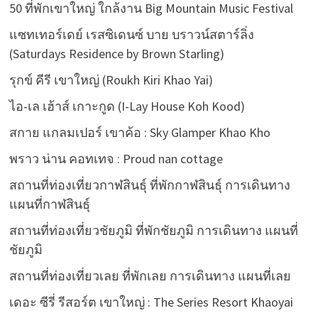
50 ที่พักเขาใหญ่ ใกล้งาน Big Mountain Music Festival
แซทเทอร์เดย์ เรสซิเดนซ์ บาย บราวน์สตาร์ลิ่ง
(Saturdays Residence by Brown Starling)
รุกข์ คีรี เขาใหญ่ (Roukh Kiri Khao Yai)
ไอ-เล เฮ้าส์ เกาะกูด (I-Lay House Koh Kood)
สกาย แกลมเปอร์ เขาค้อ : Sky Glamper Khao Kho
พราว น่าน คอทเทจ : Proud nan cottage
สถานที่ท่องเที่ยวกาฬสินธุ์ ที่พักกาฬสินธุ์ การเดินทาง
แผนที่กาฬสินธุ์
สถานที่ท่องเที่ยวชัยภูมิ ที่พักชัยภูมิ การเดินทาง แผนที่
ชัยภูมิ
สถานที่ท่องเที่ยวเลย ที่พักเลย การเดินทาง แผนที่เลย
เดอะ ซีรี่ รีสอร์ต เขาใหญ่ : The Series Resort Khaoyai