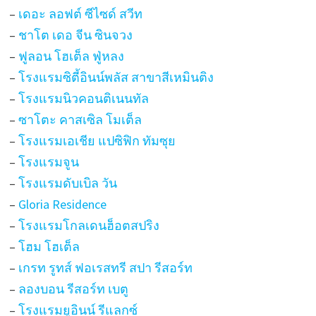
–
เดอะ ลอฟต์ ซีไซด์ สวีท
–
ชาโต เดอ จีน ซินจวง
–
ฟูลอน โฮเต็ล ฟู่หลง
–
โรงแรมซิตี้อินน์พลัส สาขาสีเหมินติง
–
โรงแรมนิวคอนติเนนทัล
–
ซาโตะ คาสเซิล โมเต็ล
–
โรงแรมเอเชีย แปซิฟิก ทัมซุย
–
โรงแรมจูน
–
โรงแรมดับเบิล วัน
–
Gloria Residence
–
โรงแรมโกลเดนฮ็อตสปริง
–
โฮม โฮเต็ล
–
เกรท รูทส์ ฟอเรสทรี สปา รีสอร์ท
–
ลองบอน รีสอร์ท เบตู
–
โรงแรมยูอินน์ รีแลกซ์