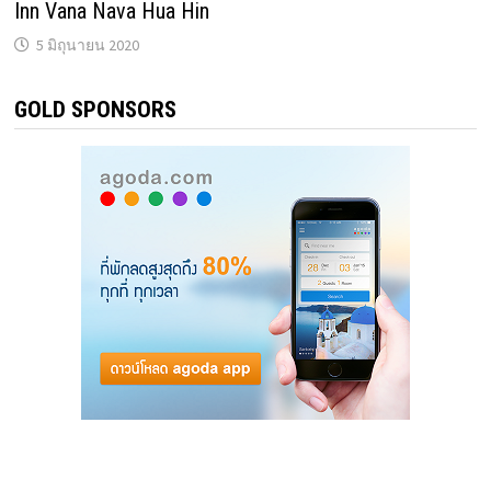
Inn Vana Nava Hua Hin
5 มิถุนายน 2020
GOLD SPONSORS