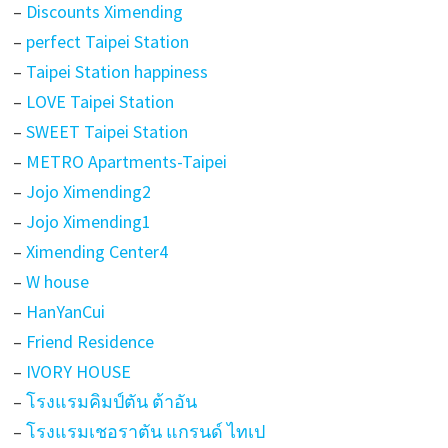
–
Discounts Ximending
–
perfect Taipei Station
–
Taipei Station happiness
–
LOVE Taipei Station
–
SWEET Taipei Station
–
METRO Apartments-Taipei
–
Jojo Ximending2
–
Jojo Ximending1
–
Ximending Center4
–
W house
–
HanYanCui
–
Friend Residence
–
IVORY HOUSE
–
โรงแรมคิมป์ตัน ต้าอัน
–
โรงแรมเชอราตัน แกรนด์ ไทเป