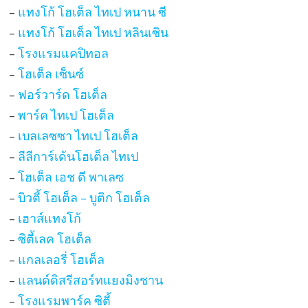
–
แทงโก้ โฮเต็ล ไทเป หนาน ซี
–
แทงโก้ โฮเต็ล ไทเป หลินเซิน
–
โรงแรมแคปิทอล
–
โฮเต็ล เซ็นซ์
–
ฟอร์วาร์ด โฮเต็ล
–
พาร์ค ไทเป โฮเต็ล
–
เบลเลซซา ไทเป โฮเต็ล
–
ลีลีการ์เด้นโฮเต็ล ไทเป
–
โฮเต็ล เอช ดี พาเลซ
–
บิวตี้ โฮเต็ล – บูติก โฮเต็ล
–
เฮาส์แทงโก้
–
ซิตี้เลค โฮเต็ล
–
แกลเลอรี่ โฮเต็ล
–
แลนด์ดิสรีสอร์ทแยงมิงชาน
–
โรงแรมพาร์ค ซิตี้