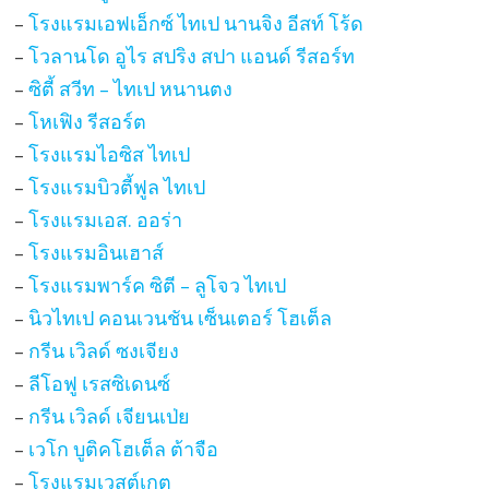
–
โรงแรมเอฟเอ็กซ์ ไทเป นานจิง อีสท์ โร้ด
–
โวลานโด อูไร สปริง สปา แอนด์ รีสอร์ท
–
ซิตี้ สวีท – ไทเป หนานตง
–
โหเฟิง รีสอร์ต
–
โรงแรมไอซิส ไทเป
–
โรงแรมบิวตี้ฟูล ไทเป
–
โรงแรมเอส. ออร่า
–
โรงแรมอินเฮาส์
–
โรงแรมพาร์ค ซิตี – ลูโจว ไทเป
–
นิวไทเป คอนเวนชัน เซ็นเตอร์ โฮเต็ล
–
กรีน เวิลด์ ซงเจียง
–
ลีโอฟู เรสซิเดนซ์
–
กรีน เวิลด์ เจียนเป่ย
–
เวโก บูติคโฮเต็ล ต้าจือ
–
โรงแรมเวสต์เกต