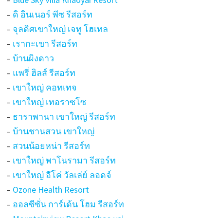
–
ดิ อินเนอร์ พีซ รีสอร์ท
–
จุลดิศเขาใหญ่ เจทู โฮเทล
–
เรากะเขา รีสอร์ท
–
บ้านผิงดาว
–
แพรี่ ฮิลส์ รีสอร์ท
–
เขาใหญ่ คอทเทจ
–
เขาใหญ่ เทอราซโซ
–
ธาราพานา เขาใหญ่ รีสอร์ท
–
บ้านชานสวน เขาใหญ่
–
สวนน้อยหน่า รีสอร์ท
–
เขาใหญ่ พาโนรามา รีสอร์ท
–
เขาใหญ่ อีโค่ วัลเล่ย์ ลอดจ์
–
Ozone Health Resort
–
ออลซีซั่น การ์เด้น โฮม รีสอร์ท