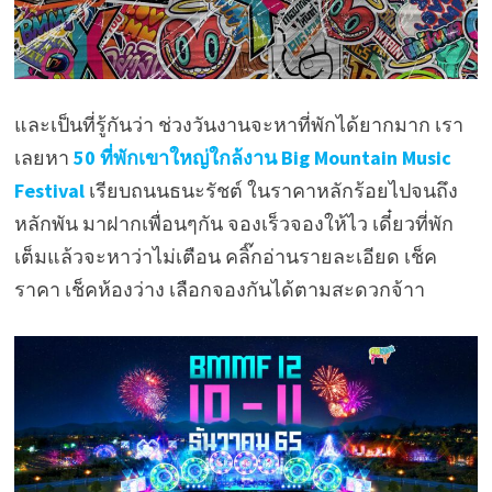
และเป็นที่รู้กันว่า ช่วงวันงานจะหาที่พักได้ยากมาก เรา
เลยหา
50 ที่พักเขาใหญ่ใกล้งาน Big Mountain Music
Festival
เรียบถนนธนะรัชต์ ในราคาหลักร้อยไปจนถึง
หลักพัน มาฝากเพื่อนๆกัน จองเร็วจองให้ไว เดี๋ยวที่พัก
เต็มแล้วจะหาว่าไม่เตือน คลิ๊กอ่านรายละเอียด เช็ค
ราคา เช็คห้องว่าง เลือกจองกันได้ตามสะดวกจ้าา