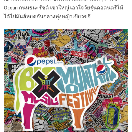
Ocean ถนนธนะรัชต์ เขาใหญ่ เอาใจวัยรุ่นคอดนตรีให้
ได้ไปมันส์หยดกันกลางทุ่งหญ้าเขียวขจี