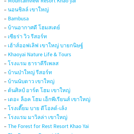
–
Mountainview Resort Khao yai
–
นอนชิลล์ เขาใหญ่
–
Bambusa
–
บ้านอากาศดี โฮมสเตย์
–
เซียร่า วิว รีสอร์ท
–
เฮ้าส์ออฟเลิฟ เขาใหญ่ บายกนิษฐ์
–
Khaoyai Nature Life & Tours
–
โรงแรม ธาราคีรีเพลส
–
บ้านป่าใหญ่ รีสอร์ท
–
บ้านนับดาว เขาใหญ่
–
ต้นศิลป์ อาร์ต โฮม เขาใหญ่
–
เดอะ ล็อค โฮม เอ็กพีเรียนส์ เขาใหญ่
–
โรงเตี๊ยม บาย ดีโอลด์-เล้ง
–
โรงแรม มาวิลล่า เขาใหญ่
–
The Forest for Rest Resort Khao Yai