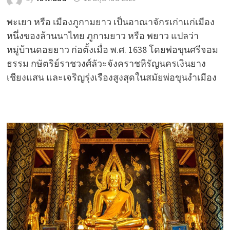
พะเยา หรือ เมืองภูกามยาว เป็นอาณาจักรเก่าแก่เมือง
หนึ่งของล้านนาไทย ภูกามยาว หรือ พยาว แปลว่า
หมู่บ้านดอยยาว ก่อตั้งเมื่อ พ.ศ. 1638 โดยพ่อขุนศรีจอม
ธรรม กษัตริย์ราชวงศ์ลัวะจังคราชหิรัญนครเงินยาง
เชียงแสน และเจริญรุ่งเรืองสูงสุดในสมัยพ่อขุนงำเมือง