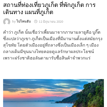
สถานที่ท่องเที่ยวภูเก็ต ที่พักภูเก็ต การ
เดินทาง แผนที่ภูเก็ต
by
ไปไหนฮับ
12 มิถุนายน 2020
คำว่า ภูเก็ต นั้นเชื่อว่าเพี้ยนมาจากภาษามลายูคือ บูกิ๊ต
ซึ่งแปลว่าภูเขา ภูเก็ตเป็นเมืองที่มีมานานตั้งแต่สมัยกรุง
สุโขทัย โดยตัวเมืองอยู่ที่ถลางซึ่งเป็นเมืองเล็ก ๆ เมือง
ถลางเดิมมีขุนนางไทยคอยดูแลรักษาผลประโยชน์
เพราะฝรั่งชาติฮอลันดามารับซื้อสินค้าจำพวกแร่