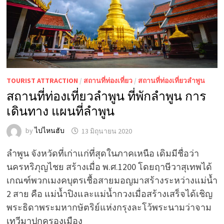
TOURIST ATTRACTION
/
สถานที่ท่องเที่ยว
/
สถานที่ท่องเที่ยวลำพูน
สถานที่ท่องเที่ยวลำพูน ที่พักลำพูน การ
เดินทาง แผนที่ลำพูน
by
ไปไหนฮับ
13 มิถุนายน 2020
ลำพูน จังหวัดที่เก่าแก่ที่สุดในภาคเหนือ เดิมมีชื่อว่า
นครหริภุญไชย สร้างเมื่อ พ.ศ.1200 โดยฤาษีวาสุเทพได้
เกณฑ์พวกเมงคบุตรเชื้อสายมอญมาสร้างระหว่างแม่น้ำ
2 สาย คือ แม่น้ำปิงและแม่น้ำกวงเมื่อสร้างเสร็จได้เชิญ
พระธิดาพระมหากษัตริย์แห่งกรุงละโว้พระนามว่าจาม
เทวีมาปกครองเมือง