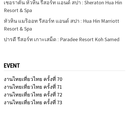
เชอราตัน หัวหิน รีสอร์ท แอนด์ สปา : Sheraton Hua Hin
Resort & Spa
หัวหิน แมริออท รีสอร์ท แอนด์ สปา : Hua Hin Marriott
Resort & Spa
ปารดี รีสอร์ท เกาะเสม็ด : Paradee Resort Koh Samed
EVENT
งานไทยเที่ยวไทย ครั้งที่ 70
งานไทยเที่ยวไทย ครั้งที่ 71
งานไทยเที่ยวไทย ครั้งที่ 72
งานไทยเที่ยวไทย ครั้งที่ 73