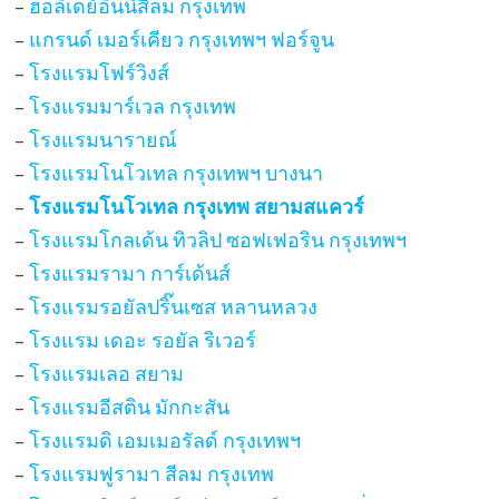
–
ฮอลิเดย์อินน์สีลม กรุงเทพ
–
แกรนด์ เมอร์เคียว กรุงเทพฯ ฟอร์จูน
–
โรงแรมโฟร์วิงส์
–
โรงแรมมาร์เวล กรุงเทพ
–
โรงแรมนารายณ์
–
โรงแรมโนโวเทล กรุงเทพฯ บางนา
–
โรงแรมโนโวเทล กรุงเทพ สยามสแควร์
–
โรงแรมโกลเด้น ทิวลิป ซอฟเฟอริน กรุงเทพฯ
–
โรงแรมรามา การ์เด้นส์
–
โรงแรมรอยัลปริ๊นเซส หลานหลวง
–
โรงแรม เดอะ รอยัล ริเวอร์
–
โรงแรมเลอ สยาม
–
โรงแรมอีสติน มักกะสัน
–
โรงแรมดิ เอมเมอรัลด์ กรุงเทพฯ
–
โรงแรมฟูรามา สีลม กรุงเทพ