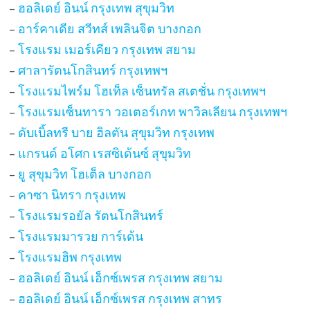
–
ฮอลิเดย์ อินน์ กรุงเทพ สุขุมวิท
–
อาร์คาเดีย สวีทส์ เพลินจิต บางกอก
–
โรงแรม เมอร์เคียว กรุงเทพ สยาม
–
ศาลารัตนโกสินทร์ กรุงเทพฯ
–
โรงแรมไพร์ม โฮเท็ล เซ็นทรัล สเตชั่น กรุงเทพฯ
–
โรงแรมเซ็นทารา วอเตอร์เกท พาวิลเลียน กรุงเทพฯ
–
ดับเบิ้ลทรี บาย ฮิลตัน สุขุมวิท กรุงเทพ
–
แกรนด์ อโศก เรสซิเด้นซ์ สุขุมวิท
–
ยู สุขุมวิท โฮเต็ล บางกอก
–
คาซา นิทรา กรุงเทพ
–
โรงแรมรอยัล รัตนโกสินทร์
–
โรงแรมมารวย การ์เด้น
–
โรงแรมฮิพ กรุงเทพ
–
ฮอลิเดย์ อินน์ เอ็กซ์เพรส กรุงเทพ สยาม
–
ฮอลิเดย์ อินน์ เอ็กซ์เพรส กรุงเทพ สาทร