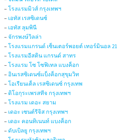
–
โรงแรมมิวส์ กรุงเทพฯ
–
เอทัส เรสซิเดนซ์
–
เอทัส ลุมพินี
–
จักรพงษ์วิลล่า
–
โรงแรมแกรนด์ เซ็นเตอร์พอยต์ เทอร์มินอล 21
–
โรงแรมอีสติน แกรนด์ สาทร
–
โรงแรม โซ โซฟิเทล แบงค็อก
–
อินเรสซิเดนซ์แบ็งค็อกสุขุมวิท
–
โอเรียนเต็ล เรสซิเดนซ์ กรุงเทพ
–
ดิโอกุระเพรสทีจ กรุงเทพฯ
–
โรงแรม เดอะ สยาม
–
เดอะ เซนต์รีจิส กรุงเทพฯ
–
เดอะ คอนทิเนนท์ แบงค็อก
–
ดับเบิลยู กรุงเทพฯ
–
โรงแรมหัวช้างเฮอริเทจ