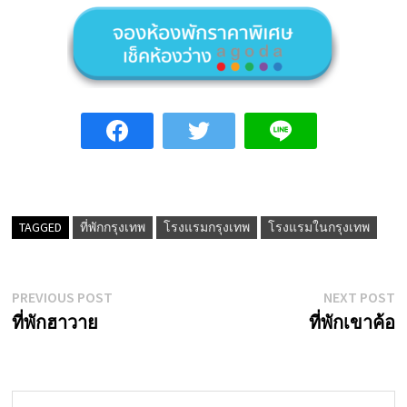
TAGGED
ที่พักกรุงเทพ
โรงแรมกรุงเทพ
โรงแรมในกรุงเทพ
แนะแนว
Previous
N
PREVIOUS POST
NEXT POST
post:
p
ที่พักฮาวาย
ที่พักเขาค้อ
เรื่อง