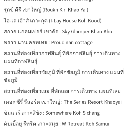
รุกข์ คีรี เขาใหญ่ (Roukh Kiri Khao Yai)
ไอ-เล เฮ้าส์ เกาะกูด (I-Lay House Koh Kood)
สกาย แกลมเปอร์ เขาค้อ : Sky Glamper Khao Kho
พราว น่าน คอทเทจ : Proud nan cottage
สถานที่ท่องเที่ยวกาฬสินธุ์ ที่พักกาฬสินธุ์ การเดินทาง
แผนที่กาฬสินธุ์
สถานที่ท่องเที่ยวชัยภูมิ ที่พักชัยภูมิ การเดินทาง แผนที่
ชัยภูมิ
สถานที่ท่องเที่ยวเลย ที่พักเลย การเดินทาง แผนที่เลย
เดอะ ซีรี่ รีสอร์ต เขาใหญ่ : The Series Resort Khaoyai
ซัมแวร์ เกาะสีชัง : Somewhere Koh Sichang
ดับเบิ้ลยู รีทรีต เกาะสมุย : W Retreat Koh Samui