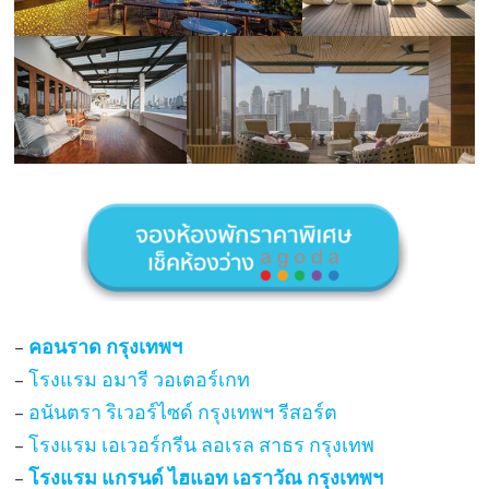
–
คอนราด กรุงเทพฯ
–
โรงแรม อมารี วอเตอร์เกท
–
อนันตรา ริเวอร์ไซด์ กรุงเทพฯ รีสอร์ต
–
โรงแรม เอเวอร์กรีน ลอเรล สาธร กรุงเทพ
–
โรงแรม แกรนด์ ไฮแอท เอราวัณ กรุงเทพฯ