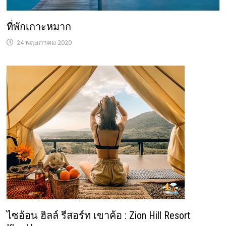
ที่พักเกาะหมาก
24 พฤษภาคม 2020
ไซอ้อน ฮิลล์ รีสอร์ท เขาค้อ : Zion Hill Resort