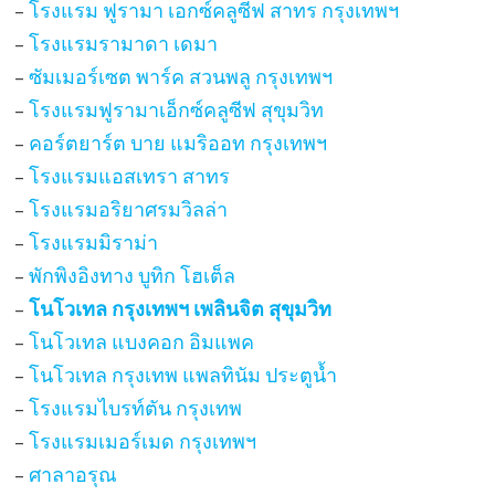
–
โรงแรม ฟูรามา เอกซ์คลูซีฟ สาทร กรุงเทพฯ
–
โรงแรมรามาดา เดมา
–
ซัมเมอร์เซต พาร์ค สวนพลู กรุงเทพฯ
–
โรงแรมฟูรามาเอ็กซ์คลูซีฟ สุขุมวิท
–
คอร์ตยาร์ต บาย แมริออท กรุงเทพฯ
–
โรงแรมแอสเทรา สาทร
–
โรงแรมอริยาศรมวิลล่า
–
โรงแรมมิราม่า
–
พักพิงอิงทาง บูทิก โฮเต็ล
–
โนโวเทล กรุงเทพฯ เพลินจิต สุขุมวิท
–
โนโวเทล แบงคอก อิมแพค
–
โนโวเทล กรุงเทพ แพลทินัม ประตูน้ำ
–
โรงแรมไบรท์ตัน กรุงเทพ
–
โรงแรมเมอร์เมด กรุงเทพฯ
–
ศาลาอรุณ