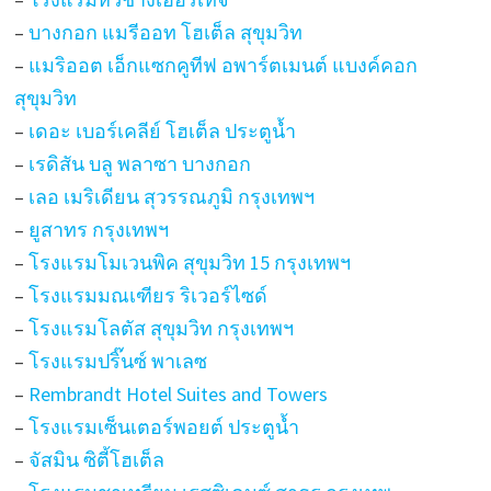
–
บางกอก แมรีออท โฮเต็ล สุขุมวิท
–
แมริออต เอ็กแซกคูทีฟ อพาร์ตเมนต์ แบงค์คอก
สุขุมวิท
–
เดอะ เบอร์เคลีย์ โฮเต็ล ประตูน้ำ
–
เรดิสัน บลู พลาซา บางกอก
–
เลอ เมริเดียน สุวรรณภูมิ กรุงเทพฯ
–
ยูสาทร กรุงเทพฯ
–
โรงแรมโมเวนพิค สุขุมวิท 15 กรุงเทพฯ
–
โรงแรมมณเฑียร ริเวอร์ไซด์
–
โรงแรมโลตัส สุขุมวิท กรุงเทพฯ
–
โรงแรมปริ๊นซ์ พาเลซ
–
Rembrandt Hotel Suites and Towers
–
โรงแรมเซ็นเตอร์พอยต์ ประตูน้ำ
–
จัสมิน ซิตี้โฮเต็ล