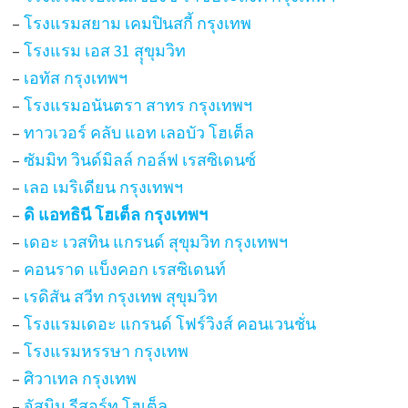
–
โรงแรมสยาม เคมปินสกี้ กรุงเทพ
–
โรงแรม เอส 31 สุุขุมวิท
–
เอทัส กรุงเทพฯ
–
โรงแรมอนันตรา สาทร กรุงเทพฯ
–
ทาวเวอร์ คลับ แอท เลอบัว โฮเต็ล
–
ซัมมิท วินด์มิลล์ กอล์ฟ เรสซิเดนซ์
–
เลอ เมริเดียน กรุงเทพฯ
–
ดิ แอทธินี โฮเต็ล กรุงเทพฯ
–
เดอะ เวสทิน แกรนด์ สุขุมวิท กรุงเทพฯ
–
คอนราด แบ็งคอก เรสซิเดนท์
–
เรดิสัน สวีท กรุงเทพ สุขุมวิท
–
โรงแรมเดอะ แกรนด์ โฟร์วิงส์ คอนเวนชั่น
–
โรงแรมหรรษา กรุงเทพ
–
ศิวาเทล กรุงเทพ
–
จัสมิน รีสอร์ท โฮเต็ล