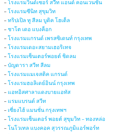
–
โรงแรมวินด์เซอร์ สวีท แอนด์ คอนเวนชั่น
–
โรงแรมซีนิท สุขุมวิท
–
ทริปเปิล ทู สีลม บูติค โฮเต็ล
–
ชาโต เดอ แบงค็อก
–
โรงแรมแกรนด์ เพรสซิเดนท์ กรุงเทพ
–
โรงแรมเดอะสยามเฮอริเทจ
–
โรงแรมเซ็นเตอร์พอยต์ ชิดลม
–
บัญดารา สวีท สีลม
–
โรงแรมแมเจสติค แกรนด์
–
โรงแรมฮอลิเดย์อินน์ กรุงเทพ
–
แอทอิสศาลาแดงบายแอทัส
–
แรมแบรนด์ สวีท
–
เซี่ยงไฮ้ แมนชั่น กรุงเทพฯ
–
โรงแรมเซ็นเตอร์ พอยต์ สุขุมวิท – ทองหล่อ
–
โนโวเทล แบงคอค สุวรรณภูมิแอร์พอร์ท