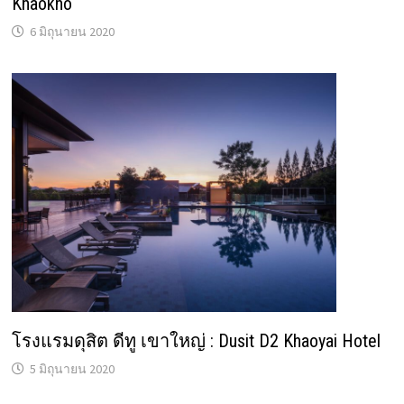
Khaokho
6 มิถุนายน 2020
โรงแรมดุสิต ดีทู เขาใหญ่ : Dusit D2 Khaoyai Hotel
5 มิถุนายน 2020